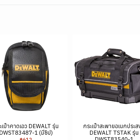
ะเป๋าคาดเอว DEWALT รุ่น
กระเป๋าสะพายอเนกประสง
DWST83487-1 (มีซิป)
DEWALT TSTAK รุ่น
DWST83540-1
฿612