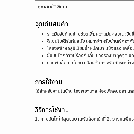
คุณสมบัติพิเศษ
จุดเด่นสินค้า
ราวมือจับด้านข้างช่วยเพิ่มความมั่นคงขณะปีนขึ
ดีไซน์โมเดิร์นทันสมัย เหมาะสำหรับบ้านพักอ
โครงสร้างอลูมิเนียมน้ำหนักเบา แข็งแรง เคลื่
ขั้นบันไดกว้างมีร่องกันลื่น ยางรองขาทุกจุด ป
บานพับล็อคแน่นหนา ป้องกันการพับตัวระหว่า
การใช้งาน
ใช้สำหรับงานในบ้าน โรงพยาบาล ห้องพักคนชรา และส
วิธีการใช้งาน
1. กางบันไดให้สุดจนบานพับล็อคเข้าที่ 2. วางบนพื้น