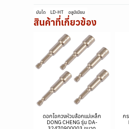
บันได
LD-HT
อลูมิเนียม
สินค้าที่เกี่ยวข้อง
ดอกไขควงหัวบล๊อกแม่เหล็ก
กร
DONG CHENG รุ่น DA-
32470900003 ขนาด