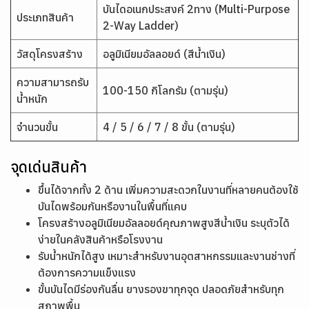
บันไดอเนกประสงค์ 2ทาง (Multi-Purpose
ประเภทสินค้า
2-Way Ladder)
วัสดุโครงสร้าง
อลูมิเนียมอัลลอยด์ (สีน้ำเงิน)
ความสามารถรับ
100-150 กิโลกรัม (ตามรุ่น)
น้ำหนัก
จำนวนขั้น
4 / 5 / 6 / 7 / 8 ขั้น (ตามรุ่น)
จุดเด่นสินค้า
ขึ้นได้จากทั้ง 2 ด้าน เพิ่มความสะดวกในงานที่หลายคนต้องใช้
บันไดพร้อมกันหรืองานในพื้นที่แคบ
โครงสร้างอลูมิเนียมอัลลอยด์คุณภาพสูงสีน้ำเงิน ระบุตัวได้
ง่ายในคลังสินค้าหรือโรงงาน
รับน้ำหนักได้สูง เหมาะสำหรับงานอุตสาหกรรมและงานช่างที่
ต้องการความแข็งแรง
ขั้นบันไดมีร่องกันลื่น ยางรองขาทุกจุด ปลอดภัยสำหรับทุก
สภาพพื้น