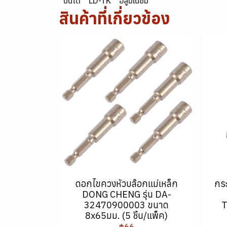
บันได
LD-TK
อลูมิเนียม
สินค้าที่เกี่ยวข้อง
ดอกไขควงหัวบล๊อกแม่เหล็ก
กร
DONG CHENG รุ่น DA-
32470900003 ขนาด
T
8x65มม. (5 ชิ้น/แพ็ค)
฿66