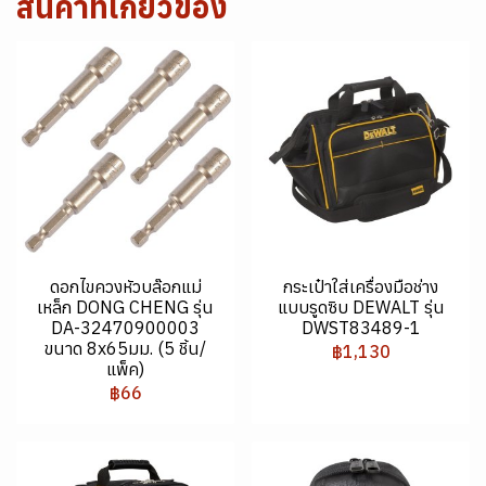
สินค้าที่เกี่ยวข้อง
ดอกไขควงหัวบล๊อกแม่
กระเป๋าใส่เครื่องมือช่าง
เหล็ก DONG CHENG รุ่น
แบบรูดซิบ DEWALT รุ่น
DA-32470900003
DWST83489-1
ขนาด 8x65มม. (5 ชิ้น/
฿1,130
แพ็ค)
฿66