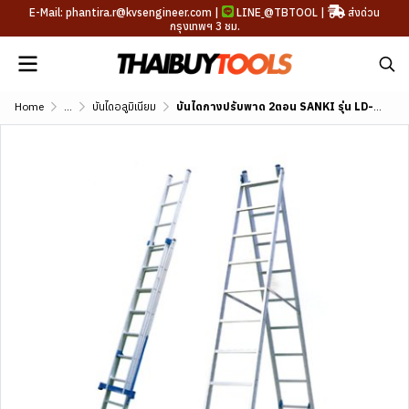
E-Mail: phantira.r@kvsengineer.com |
LINE
@TBTOOL
|
ส่งด่วน
กรุงเทพฯ 3 ชม.
Home
...
บันไดอลูมิเนียม
บันไดกางปรับพาด 2ตอน SANKI รุ่น LD-SA (10-14 ฟุต)