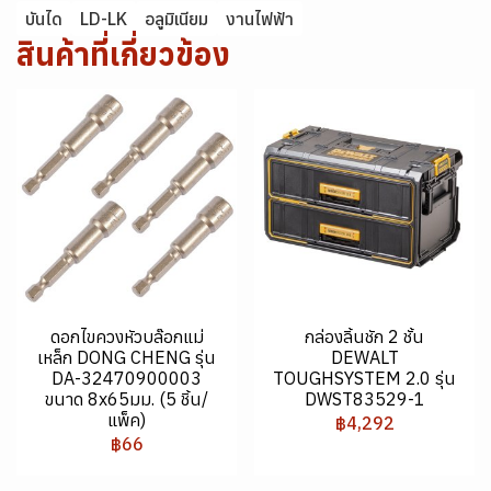
บันได
LD-LK
อลูมิเนียม
งานไฟฟ้า
สินค้าที่เกี่ยวข้อง
ดอกไขควงหัวบล๊อกแม่
กล่องลิ้นชัก 2 ชั้น
เหล็ก DONG CHENG รุ่น
DEWALT
DA-32470900003
TOUGHSYSTEM 2.0 รุ่น
ขนาด 8x65มม. (5 ชิ้น/
DWST83529-1
แพ็ค)
฿4,292
฿66