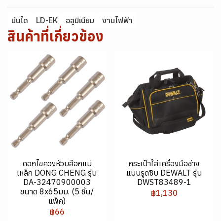
บันได
LD-EK
อลูมิเนียม
งานไฟฟ้า
สินค้าที่เกี่ยวข้อง
ดอกไขควงหัวบล๊อกแม่
กระเป๋าใส่เครื่องมือช่าง
เหล็ก DONG CHENG รุ่น
แบบรูดซิบ DEWALT รุ่น
DA-32470900003
DWST83489-1
ขนาด 8x65มม. (5 ชิ้น/
฿1,130
แพ็ค)
฿66