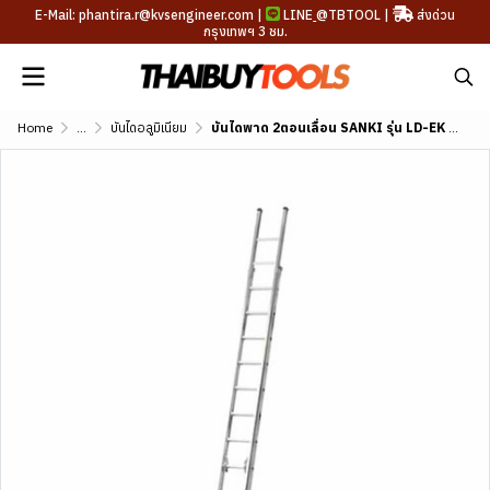
E-Mail: phantira.r@kvsengineer.com |
LINE
@TBTOOL
|
ส่งด่วน
กรุงเทพฯ 3 ชม.
Home
...
บันไดอลูมิเนียม
บันไดพาด 2ตอนเลื่อน SANKI รุ่น LD-EK (10-20 ฟุต)