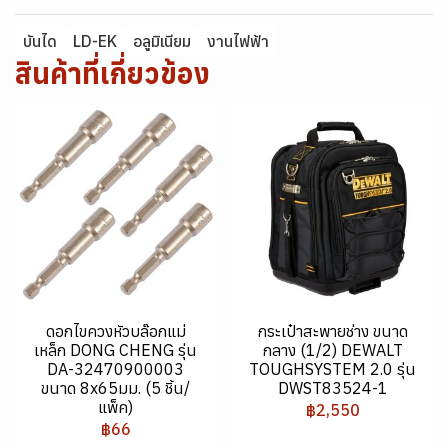
บันได
LD-EK
อลูมิเนียม
งานไฟฟ้า
สินค้าที่เกี่ยวข้อง
ดอกไขควงหัวบล๊อกแม่
กระเป๋าสะพายช่าง ขนาด
เหล็ก DONG CHENG รุ่น
กลาง (1/2) DEWALT
DA-32470900003
TOUGHSYSTEM 2.0 รุ่น
ขนาด 8x65มม. (5 ชิ้น/
DWST83524-1
แพ็ค)
฿2,550
฿66