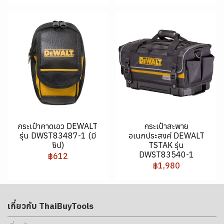
กระเป๋าคาดเอว DEWALT
กระเป๋าสะพาย
รุ่น DWST83487-1 (มี
อเนกประสงค์ DEWALT
ซิป)
TSTAK รุ่น
DWST83540-1
฿612
฿1,980
เกี่ยวกับ ThaiBuyTools