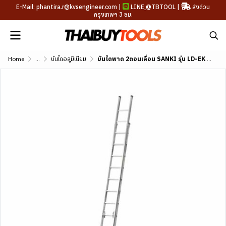
E-Mail: phantira.r@kvsengineer.com |
LINE
@TBTOOL
|
ส่งด่วน
กรุงเทพฯ 3 ชม.
Home
...
บันไดอลูมิเนียม
บันไดพาด 2ตอนเลื่อน SANKI รุ่น LD-EK (10-20 ฟุต)