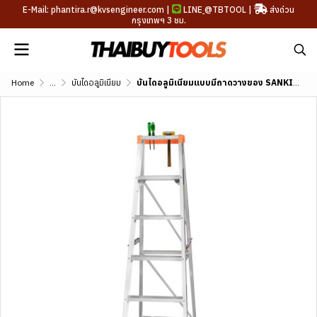
E-Mail: phantira.r@kvsengineer.com |
LINE
@TBTOOL
|
ส่งด่วน
กรุงเทพฯ 3 ชม.
Home
...
บันไดอลูมิเนียม
บันไดอลูมิเนียมแบบมีถาดวางของ SANKI (3-13 ขั้น) รุ่น LD-SKT