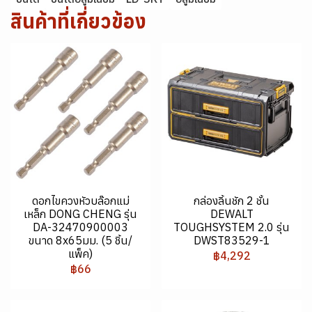
สินค้าที่เกี่ยวข้อง
ดอกไขควงหัวบล๊อกแม่
กล่องลิ้นชัก 2 ชั้น
เหล็ก DONG CHENG รุ่น
DEWALT
DA-32470900003
TOUGHSYSTEM 2.0 รุ่น
ขนาด 8x65มม. (5 ชิ้น/
DWST83529-1
แพ็ค)
฿4,292
฿66