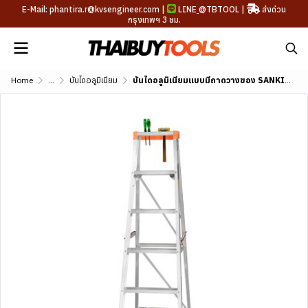
E-Mail: phantira.r@kvsengineer.com |
LINE
@TBTOOL
|
ส่งด่วน
กรุงเทพฯ 3 ชม.
Home
...
บันไดอลูมิเนียม
บันไดอลูมิเนียมแบบมีถาดวางของ SANKI (3-13 ขั้น) รุ่น LD-SKT