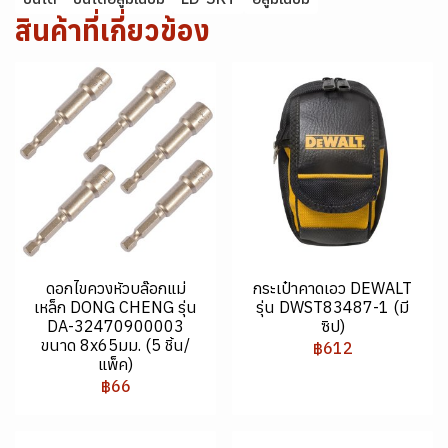
สินค้าที่เกี่ยวข้อง
ดอกไขควงหัวบล๊อกแม่
กระเป๋าคาดเอว DEWALT
เหล็ก DONG CHENG รุ่น
รุ่น DWST83487-1 (มี
DA-32470900003
ซิป)
ขนาด 8x65มม. (5 ชิ้น/
฿612
แพ็ค)
฿66