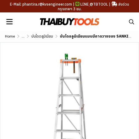
E-Mail: phantira.r@kvsengineer.com |
LINE
@TBTOOL
|
ส่งด่วน
กรุงเทพฯ 3 ชม.
Home
...
บันไดอลูมิเนียม
บันไดอลูมิเนียมแบบมีถาดวางของ SANKI (3-13 ขั้น) รุ่น LD-SKT