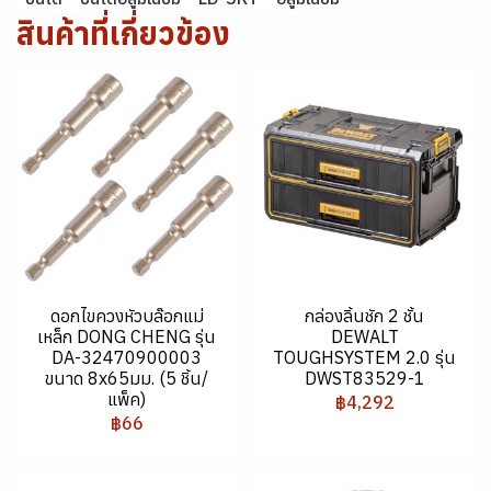
สินค้าที่เกี่ยวข้อง
ดอกไขควงหัวบล๊อกแม่
กล่องลิ้นชัก 2 ชั้น
เหล็ก DONG CHENG รุ่น
DEWALT
DA-32470900003
TOUGHSYSTEM 2.0 รุ่น
ขนาด 8x65มม. (5 ชิ้น/
DWST83529-1
แพ็ค)
฿4,292
฿66