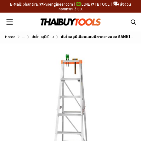
E-Mail: phantira.r@kvsengineer.com |
LINE
@TBTOOL
|
ส่งด่วน
กรุงเทพฯ 3 ชม.
Home
...
บันไดอลูมิเนียม
บันไดอลูมิเนียมแบบมีถาดวางของ SANKI (3-13 ขั้น) รุ่น LD-SKT