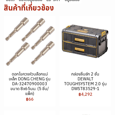
สินค้าที่เกี่ยวข้อง
ดอกไขควงหัวบล๊อกแม่
กล่องลิ้นชัก 2 ชั้น
เหล็ก DONG CHENG รุ่น
DEWALT
DA-32470900003
TOUGHSYSTEM 2.0 รุ่น
ขนาด 8x65มม. (5 ชิ้น/
DWST83529-1
แพ็ค)
฿4,292
฿66