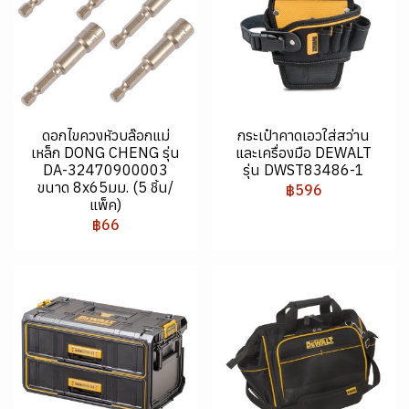
ดอกไขควงหัวบล๊อกแม่
กระเป๋าคาดเอวใส่สว่าน
เหล็ก DONG CHENG รุ่น
และเครื่องมือ DEWALT
DA-32470900003
รุ่น DWST83486-1
ขนาด 8x65มม. (5 ชิ้น/
฿596
แพ็ค)
฿66