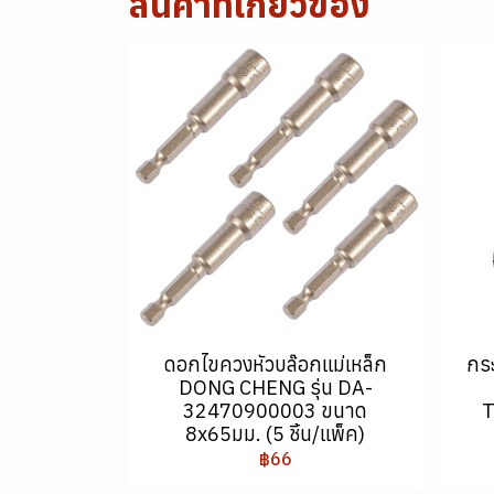
สินค้าที่เกี่ยวข้อง
ดอกไขควงหัวบล๊อกแม่เหล็ก
กร
DONG CHENG รุ่น DA-
32470900003 ขนาด
T
8x65มม. (5 ชิ้น/แพ็ค)
฿66