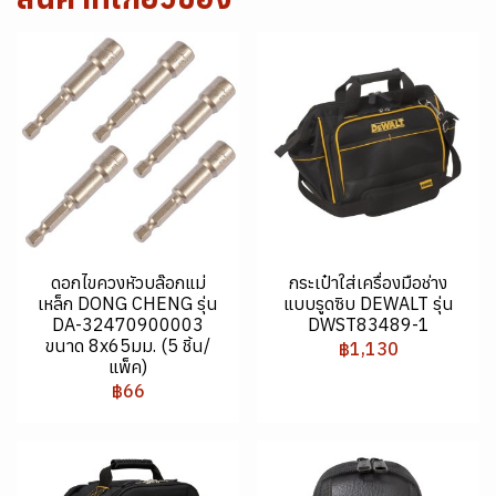
ดอกไขควงหัวบล๊อกแม่
กระเป๋าใส่เครื่องมือช่าง
เหล็ก DONG CHENG รุ่น
แบบรูดซิบ DEWALT รุ่น
DA-32470900003
DWST83489-1
ขนาด 8x65มม. (5 ชิ้น/
฿1,130
แพ็ค)
฿66