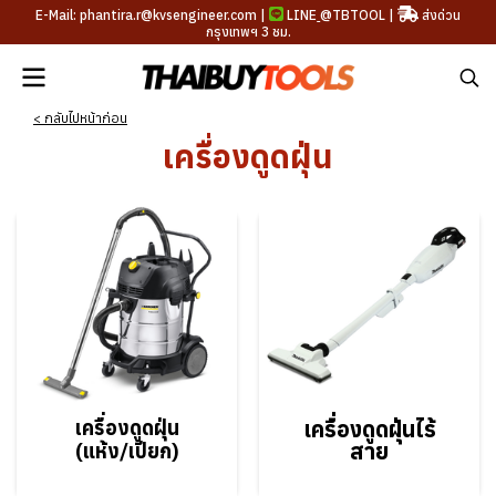
E-Mail: phantira.r@kvsengineer.com |
LINE
@TBTOOL
|
ส่งด่วน
กรุงเทพฯ 3 ชม.
< กลับไปหน้าก่อน
เครื่องดูดฝุ่น
เครื่องดูด
ฝุ่นไร้
เครื่องดูดฝุ่น
สาย
(แห้ง/เปียก)