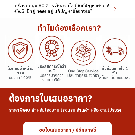
เครื่องดูดฝุ่น 80 ลิตร สั่งออนไลน์มักมีปัญหาถังบุบ!
K.V.S. Engineering แก้ปัญหานี้อย่างไร?
ทำไมต้องเลือกเรา?
ประสบการณ์กว่า
ตัวแทนจำหน่าย
ส่งด่วนภายใน 1
35 ปี
One-Stop Service
ตรง
วัน
บริการมากกว่า
มีสินค้าทุกอย่างที่หา
ของแท้ 100%
สต็อกแน่น พร้อมส่ง
5000 บริษัท
ต้องการใบเสนอราคา?
ราคาพิเศษ สำหรับโรงงาน โรงแรม ร้านค้า หรือ งานโปรเจค
ขอใบเสนอราคา / ปรึกษาฟรี