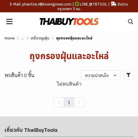
E-Mail: phantira.r@kvsengineer.com |
LINE
@TBTOOL
|
ส่งด่วน
กรุงเทพฯ 3 ชม.
Home
...
เครื่องดูดฝุ่น
ถุงกรองฝุ่นและอะไหล่
ถุงกรองฝุ่นและอะไหล่
พบสินค้า 0 ชิ้น
ความน่าสนใจ
ไม่พบสินค้า
1
เกี่ยวกับ ThaiBuyTools