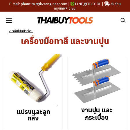
E-Mail: phantira.r@kvsengineer.com |
LINE
@TBTOOL
|
ส่งด่วน
กรุงเทพฯ 3 ชม.
< กลับไปหน้าก่อน
เครื่องมือทาสี และงานปูน
งานปูน และ
แปรงและลูก
กระเบื้อง
กลิ้ง