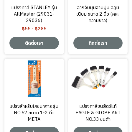
แปรงทาสี STANLEY รุ่น
ฉากจับมุมฉาบปูน อลูมิ
AllMaster (29031-
เนียม ขนาด 2 นิ้ว (คละ
29036)
ความยาว)
฿55
-
฿285
ติดต่อเรา
ติดต่อเรา
แปรงสำหรับโภชนาการ รุ่น
แปรงทาสีขนสัตว์แท้
NO.57 ขนาด 1-2 นิ้ว
EAGLE & GLOBE ART
META
NO.33 ขนดำ