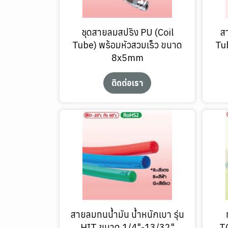
ชุดสายลมสปริง PU (Coil
ส
Tube) พร้อมหัวสวมเร็ว ขนาด
Tub
8x5mm
ติดต่อเรา
สายลมทนน้ำมัน น้ำหนักเบา รุ่น
HIT ขนาด 1/4"-13/32"
T