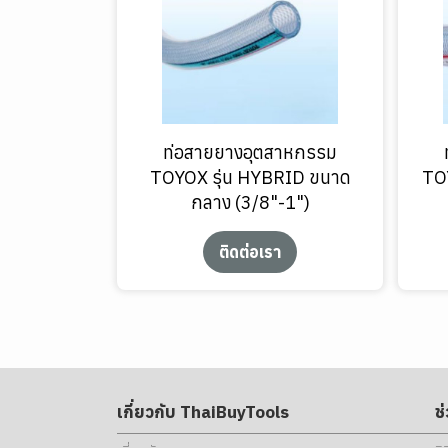
ท่อสายยางอุตสาหกรรม
TOYOX รุ่น HYBRID ขนาด
TO
กลาง (3/8"-1")
ติดต่อเรา
เกี่ยวกับ ThaiBuyTools
ช