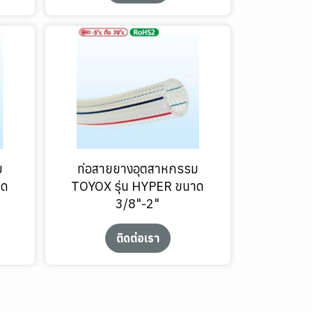
ม
ท่อสายยางอุตสาหกรรม
าด
TOYOX รุ่น HYPER ขนาด
3/8"-2"
ติดต่อเรา