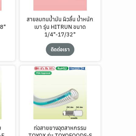
สายลมทนน้ำมัน ผิวลื่น น้ำหนัก
8"
เบา รุ่น HITRUN ขนาด
1/4"-17/32"
ติดต่อเรา
ม
ท่อสายยางอุตสาหกรรม
-F
TOYOX รุ่น TOYOFOODS-S