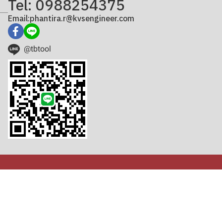
Tel: 0988254375
Email:phantira.r@kvsengineer.com
@tbtool