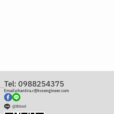
Tel: 0988254375
Email:phantira.r@kvsengineer.com
@tbtool