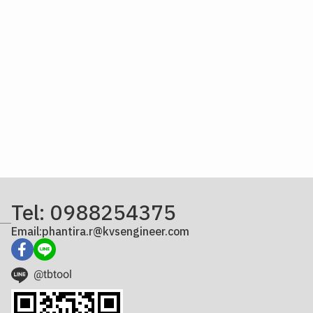
Tel: 0988254375
Email:phantira.r@kvsengineer.com
@tbtool