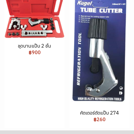
ชุดบานแป๊บ 2 ชั้น
฿900
คัตเตอร์ตัดแป๊บ 274
฿260