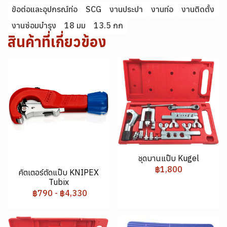
ข้อต่อและอุปกรณ์ท่อ
SCG
งานประปา
งานท่อ
งานติดตั้ง
งานซ่อมบำรุง
18 มม
13.5 กก
สินค้าที่เกี่ยวข้อง
ชุดบานแป๊บ Kugel
฿1,800
คัตเตอร์ตัดแป๊บ KNIPEX
Tubix
฿790
-
฿4,330