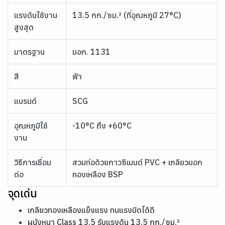
แรงดันใช้งาน
13.5 กก./ซม.² (ที่อุณหภูมิ 27°C)
สูงสุด
มาตรฐาน
มอก. 1131
สี
ฟ้า
แบรนด์
SCG
อุณหภูมิใช้
-10°C ถึง +60°C
งาน
วิธีการเชื่อม
สวมท่อด้วยกาวซีเมนต์ PVC + เกลียวนอก
ต่อ
ทองเหลือง BSP
จุดเด่น
เกลียวทองเหลืองแข็งแรง ทนแรงบิดได้ดี
ผนังหนา Class 13.5 รับแรงดัน 13.5 กก./ซม.²