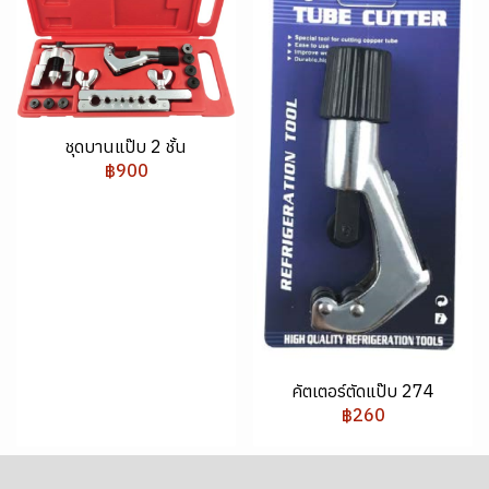
ชุดบานแป๊บ 2 ชั้น
฿900
คัตเตอร์ตัดแป๊บ 274
฿260