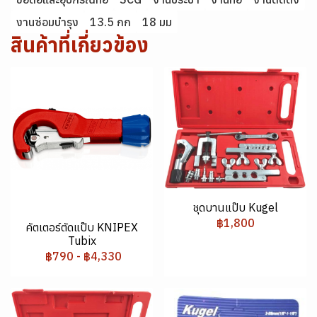
งานซ่อมบำรุง
13.5 กก
18 มม
สินค้าที่เกี่ยวข้อง
ชุดบานแป๊บ Kugel
฿1,800
คัตเตอร์ตัดแป๊บ KNIPEX
Tubix
฿790
-
฿4,330