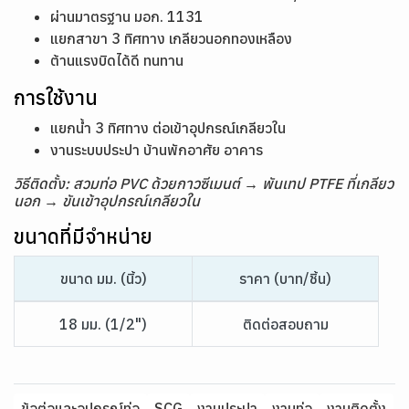
ผ่านมาตรฐาน มอก. 1131
แยกสาขา 3 ทิศทาง เกลียวนอกทองเหลือง
ต้านแรงบิดได้ดี ทนทาน
การใช้งาน
แยกน้ำ 3 ทิศทาง ต่อเข้าอุปกรณ์เกลียวใน
งานระบบประปา บ้านพักอาศัย อาคาร
วิธีติดตั้ง: สวมท่อ PVC ด้วยกาวซีเมนต์ → พันเทป PTFE ที่เกลียว
นอก → ขันเข้าอุปกรณ์เกลียวใน
ขนาดที่มีจำหน่าย
ขนาด มม. (นิ้ว)
ราคา (บาท/ชิ้น)
18 มม. (1/2")
ติดต่อสอบถาม
ข้อต่อและอุปกรณ์ท่อ
SCG
งานประปา
งานท่อ
งานติดตั้ง