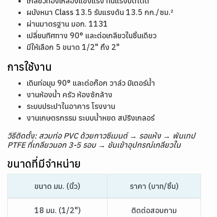
เกลียวทองเหลืองแข็งแรง ทนแรงบิดได้ดี
ผนังหนา Class 13.5 รับแรงดัน 13.5 กก./ซม.²
ผ่านมาตรฐาน มอก. 1131
เปลี่ยนทิศทาง 90° และต่อเกลียวในชิ้นเดียว
มีให้เลือก 5 ขนาด 1/2" ถึง 2"
การใช้งาน
เดินท่อมุม 90° และต่อก๊อก วาล์ว มิเตอร์น้ำ
งานห้องน้ำ ครัว ห้องซักล้าง
ระบบประปาในอาคาร โรงงาน
งานเกษตรกรรม ระบบน้ำหยด สปริงเกลอร์
วิธีติดตั้ง: สวมท่อ PVC ด้วยกาวซีเมนต์ → รอแห้ง → พันเทป
PTFE ที่เกลียวนอก 3-5 รอบ → ขันเข้าอุปกรณ์เกลียวใน
ขนาดที่มีจำหน่าย
ขนาด มม. (นิ้ว)
ราคา (บาท/ชิ้น)
18 มม. (1/2")
ติดต่อสอบถาม