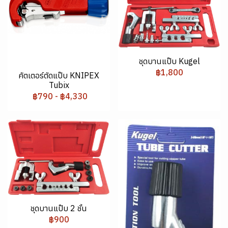
ชุดบานแป๊บ Kugel
฿1,800
คัตเตอร์ตัดแป๊บ KNIPEX
Tubix
฿790
-
฿4,330
ชุดบานแป๊บ 2 ชั้น
฿900