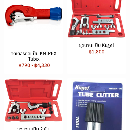
ชุดบานแป๊บ Kugel
฿1,800
คัตเตอร์ตัดแป๊บ KNIPEX
Tubix
฿790
-
฿4,330
ชุดบานแป๊บ 2 ชั้น