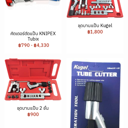
ชุดบานแป๊บ Kugel
฿1,800
คัตเตอร์ตัดแป๊บ KNIPEX
Tubix
฿790
-
฿4,330
ชุดบานแป๊บ 2 ชั้น
฿900