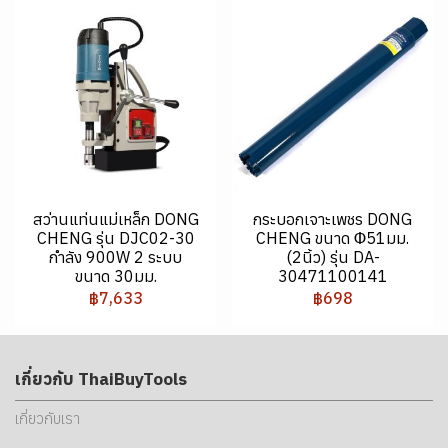
สว่านแท่นแม่เหล็ก DONG
กระบอกเจาะเพชร DONG
CHENG รุ่น DJC02-30
CHENG ขนาด Φ51มม.
กำลัง 900W 2 ระบบ
(2นิ้ว) รุ่น DA-
ขนาด 30มม.
30471100141
฿7,633
฿698
เกี่ยวกับ ThaiBuyTools
เกี่ยวกับเรา