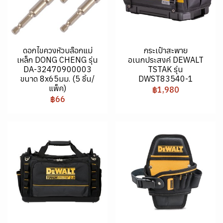
ดอกไขควงหัวบล๊อกแม่
กระเป๋าสะพาย
เหล็ก DONG CHENG รุ่น
อเนกประสงค์ DEWALT
DA-32470900003
TSTAK รุ่น
ขนาด 8x65มม. (5 ชิ้น/
DWST83540-1
แพ็ค)
฿1,980
฿66