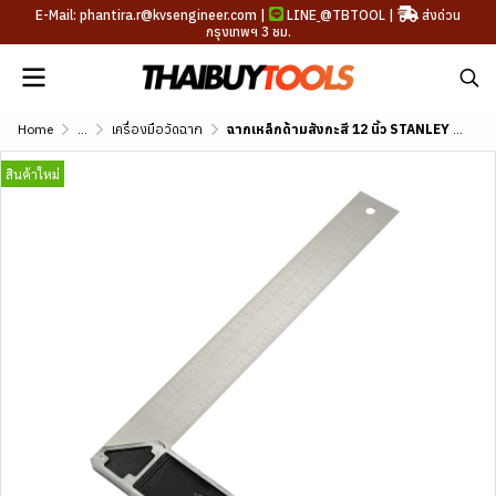
E-Mail: phantira.r@kvsengineer.com |
LINE
@TBTOOL
|
ส่งด่วน
กรุงเทพฯ 3 ชม.
Home
...
เครื่องมือวัดฉาก
ฉากเหล็กด้ามสังกะสี 12 นิ้ว STANLEY รุ่น STHT46536-8
สินค้าใหม่