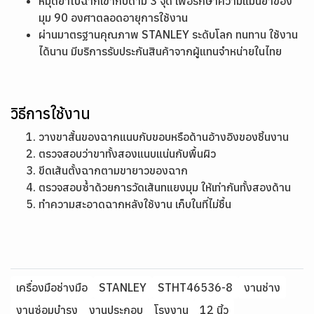
หมุดย้ำใบฉากเข้ากับด้าม 3 จุด เพื่อรักษาความแม่นยำของ
มุม 90 องศาตลอดอายุการใช้งาน
ผ่านมาตรฐานคุณภาพ STANLEY ระดับโลก ทนทาน ใช้งาน
ได้นาน มีบริการรับประกันสินค้าจากผู้แทนจำหน่ายในไทย
วิธีการใช้งาน
วางขาสั้นของฉากแนบกับขอบหรือด้านอ้างอิงของชิ้นงาน
ตรวจสอบว่าขาทั้งสองแนบแน่นกับพื้นผิว
ขีดเส้นตั้งฉากตามขายาวของฉาก
ตรวจสอบซ้ำด้วยการวัดเส้นทแยงมุม ให้เท่ากันทั้งสองด้าน
ทำความสะอาดฉากหลังใช้งาน เก็บในที่ไม่ชื้น
เครื่องมือช่างมือ
STANLEY
STHT46536-8
งานช่าง
งานซ่อมบำรุง
งานประกอบ
โรงงาน
12 นิ้ว