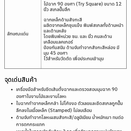
ไม้ฉาก 90 องศา (Try Square) ขนาด 12
นิ้ว สเกลปั๊มลึก
ฉากเหล็กด้ามสังกะสี
ผลิตจากเหล็กชุบแข็ง พิมพ์สเกลทั้งด้านหน้า
และด้านหลัง
ลักษณะเด่น
โดยพิมพ์หน่วย ซม. และ นิ้ว คนละด้าน
เคลือบแลคเกอร์
ป้องกันสนิม ด้ามจับทำจากสังกะสีหล่อง มี
มุม 45 องศา
ไว้สำหรับวัดตัด เพื่อประกบเข้ามุม
จุดเด่นสินค้า
เครื่องมือสำหรับขีดเส้นตั้งฉากและตรวจสอบมุมฉาก 90
องศาในงานไม้และงานโลหะ
ใบฉากทำจากเหล็กกล้า ไม่โค้งงอ ตัวเลขและขีดสเกลถูกปั๊ม
ลึกลงในเนื้อเหล็ก (Stamped) ไม่ลบเลือน
ด้ามจับทำจากโลหะผสมสังกะสี/อลูมิเนียม น้ำหนักเบา ทนต่อ
การตกกระแทก