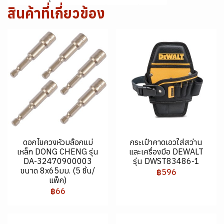
สินค้าที่เกี่ยวข้อง
ดอกไขควงหัวบล๊อกแม่
กระเป๋าคาดเอวใส่สว่าน
เหล็ก DONG CHENG รุ่น
และเครื่องมือ DEWALT
DA-32470900003
รุ่น DWST83486-1
ขนาด 8x65มม. (5 ชิ้น/
฿596
แพ็ค)
฿66