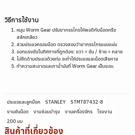
วิธีการใช้งาน
หมุน Worm Gear ปรับขากรรไกรให้พอดีกับน็อตหรือ
สลักเกลียว
สวมประแจครอบน็อต ตรวจสอบว่าขากรรไกรแนบแน่น
ออกแรงขันในทิศทางที่ถูกต้อง: ขวา = ขัน / ซ้าย = คลาย
ไม่ยืดด้ามประแจด้วยท่อ จะทำให้ประแจและน็อตเสียหาย
ทำความสะอาดและทาน้ำมันที่ Worm Gear เป็นระยะ
ประแจและลูกบ๊อก
STANLEY
STMT87432-8
งานขันน็อต
งานซ่อมบำรุง
งานเครื่องจักร
โรงงาน
200 มม
สินค้าที่เกี่ยวข้อง