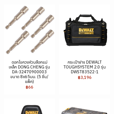
ดอกไขควงหัวบล๊อกแม่
กระเป๋าช่าง DEWALT
เหล็ก DONG CHENG รุ่น
TOUGHSYSTEM 2.0 รุ่น
DA-32470900003
DWST83522-1
ขนาด 8x65มม. (5 ชิ้น/
฿3,196
แพ็ค)
฿66