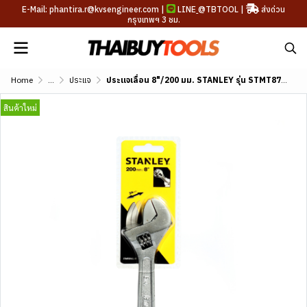
E-Mail: phantira.r@kvsengineer.com |
LINE
@TBTOOL
|
ส่งด่วน
กรุงเทพฯ 3 ชม.
Home
...
ประแจ
ประแจเลื่อน 8"/200 มม. STANLEY รุ่น STMT87432-8
สินค้าใหม่