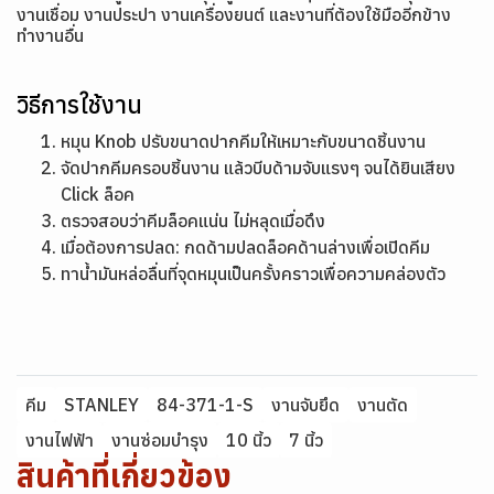
งานเชื่อม งานประปา งานเครื่องยนต์ และงานที่ต้องใช้มืออีกข้าง
ทำงานอื่น
วิธีการใช้งาน
หมุน Knob ปรับขนาดปากคีมให้เหมาะกับขนาดชิ้นงาน
จัดปากคีมครอบชิ้นงาน แล้วบีบด้ามจับแรงๆ จนได้ยินเสียง
Click ล็อค
ตรวจสอบว่าคีมล็อคแน่น ไม่หลุดเมื่อดึง
เมื่อต้องการปลด: กดด้ามปลดล็อคด้านล่างเพื่อเปิดคีม
ทาน้ำมันหล่อลื่นที่จุดหมุนเป็นครั้งคราวเพื่อความคล่องตัว
คีม
STANLEY
84-371-1-S
งานจับยึด
งานตัด
งานไฟฟ้า
งานซ่อมบำรุง
10 นิ้ว
7 นิ้ว
สินค้าที่เกี่ยวข้อง