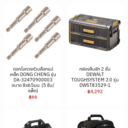
ดอกไขควงหัวบล๊อกแม่
กล่องลิ้นชัก 2 ชั้น
เหล็ก DONG CHENG รุ่น
DEWALT
DA-32470900003
TOUGHSYSTEM 2.0 รุ่น
ขนาด 8x65มม. (5 ชิ้น/
DWST83529-1
แพ็ค)
฿4,292
฿66