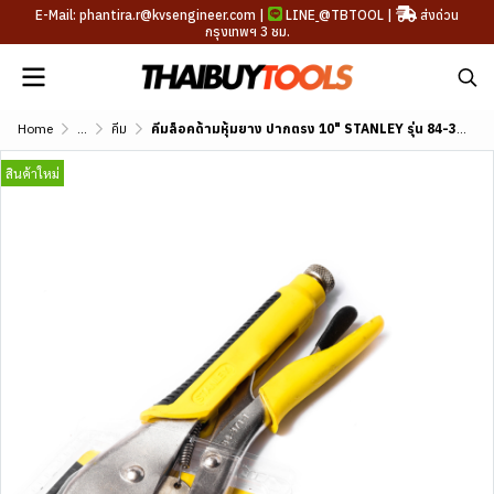
E-Mail: phantira.r@kvsengineer.com |
LINE
@TBTOOL
|
ส่งด่วน
กรุงเทพฯ 3 ชม.
Home
...
คีม
คีมล็อคด้ามหุ้มยาง ปากตรง 10" STANLEY รุ่น 84-371-1-S
สินค้าใหม่