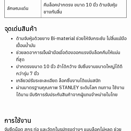
คีมล็อคปากตรง ขนาด 10 นิ้ว ด้ามจับหุ้ม
ลักษณะเด่น
ยางกันลื่น
จุดเด่นสินค้า
ด้ามจับหุ้มด้วยยาง Bi-material ช่วยให้จับกระชับ ไม่ลื่นแม้มือ
เปื้อนน้ำมัน
ช่วยลดอาการเจ็บฝ่ามือเมื่อต้องออกแรงบีบล็อคคีมให้แน่น
ที่สุด
ปากตรงขนาด 10 นิ้ว อ้าได้กว้าง จับชิ้นงานขนาดใหญ่ได้ดี
กว่ารุ่น 7 นิ้ว
เกลียวปรับระยะละเอียด ล็อคชิ้นงานได้แน่นสนิท
ผ่านมาตรฐานคุณภาพ STANLEY ระดับโลก ทนทาน ใช้งาน
ได้นาน มีบริการรับประกันสินค้าจากผู้แทนจำหน่ายในไทย
การใช้งาน
จับยึดน็อต สกรู ท่อ และวัตถุในรูปทรงต่างๆ แบบล็อคไม่หลุด ช่วย