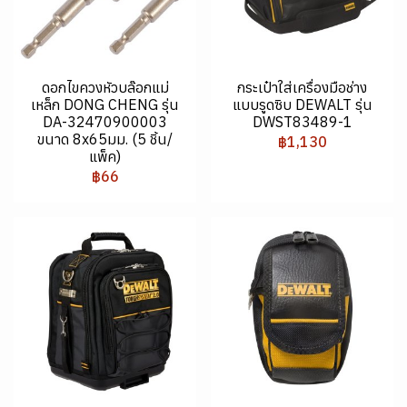
ดอกไขควงหัวบล๊อกแม่
กระเป๋าใส่เครื่องมือช่าง
เหล็ก DONG CHENG รุ่น
แบบรูดซิบ DEWALT รุ่น
DA-32470900003
DWST83489-1
ขนาด 8x65มม. (5 ชิ้น/
฿1,130
แพ็ค)
฿66