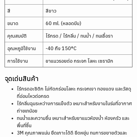
สี
สีขาว
ขนาด
60 ml. (หลอดบีบ)
คุณสมบัติ
ไร้กรด / ไร้กลิ่น / ทนน้ำ / ทนเชื้อรา
อุณหภูมิใช้งาน
-40 ถึง 150°C
การใช้งาน
ยาแนวรอยต่อ กระจก โลหะ เซรามิก
จุดเด่นสินค้า
ไร้กรดอะซิติก ไม่กัดกร่อนโลหะ กระจกเงา ทองแดง และวัสดุ
ที่อ่อนไหวต่อกรด
ไร้กลิ่นฉุนระหว่างการแข็งตัว เหมาะสำหรับงานในร่มที่อากาศ
ถ่ายเทน้อย
ทนน้ำและความชื้น เหมาะสำหรับยาแนวห้องน้ำ ห้องครัว และ
พื้นที่ชื้น
3M คุณภาพแน่น ยึดเกาะได้ดี ยืดหยุ่น ทนการขยายตัวและ