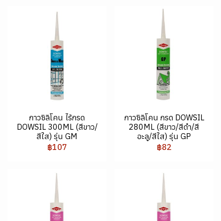
กาวซิลิโคน ไร้กรด
กาวซิลิโคน กรด DOWSIL
DOWSIL 300ML (สีขาว/
280ML (สีขาว/สีดำ/สี
สีใส) รุ่น GM
อะลู/สีใส) รุ่น GP
฿107
฿82