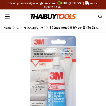
E-Mail: phantira.r@kvsengineer.com |
LINE
@TBTOOL
|
ส่งด่วน
กรุงเทพฯ 3 ชม.
Home
...
กาวอเนกประสงค์
ซิลิโคนยาแนว 3M ไร้กรด-ไร้กลิ่น สีขาว ขนาด 60ml.