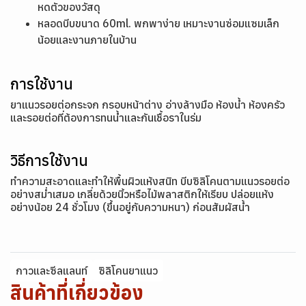
หดตัวของวัสดุ
หลอดบีบขนาด 60ml. พกพาง่าย เหมาะงานซ่อมแซมเล็ก
น้อยและงานภายในบ้าน
การใช้งาน
ยาแนวรอยต่อกระจก กรอบหน้าต่าง อ่างล้างมือ ห้องน้ำ ห้องครัว
และรอยต่อที่ต้องการทนน้ำและกันเชื้อราในร่ม
วิธีการใช้งาน
ทำความสะอาดและทำให้พื้นผิวแห้งสนิท บีบซิลิโคนตามแนวรอยต่อ
อย่างสม่ำเสมอ เกลี่ยด้วยนิ้วหรือไม้พลาสติกให้เรียบ ปล่อยแห้ง
อย่างน้อย 24 ชั่วโมง (ขึ้นอยู่กับความหนา) ก่อนสัมผัสน้ำ
กาวและซีลแลนท์
ซิลิโคนยาแนว
สินค้าที่เกี่ยวข้อง