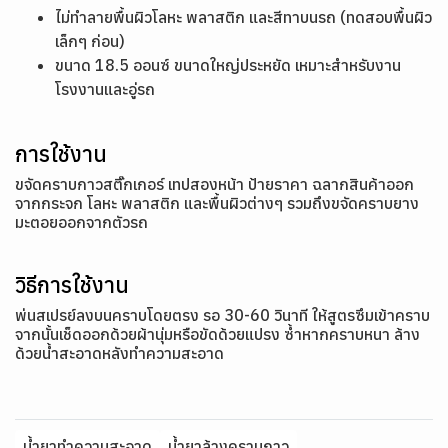
ไม่ทำลายพื้นผิวโลหะ พลาสติก และสีทาบนรถ (ทดสอบพื้นผิว
เล็กๆ ก่อน)
ขนาด 18.5 ออนซ์ ขนาดใหญ่ประหยัด เหมาะสำหรับงาน
โรงงานและอู่รถ
การใช้งาน
ขจัดคราบกาวสติ๊กเกอร์ เทปสองหน้า ป้ายราคา ฉลากสินค้าออก
จากกระจก โลหะ พลาสติก และพื้นผิวต่างๆ รวมถึงขจัดคราบยาง
มะตอยออกจากตัวรถ
วิธีการใช้งาน
พ่นสเปรย์ลงบนคราบโดยตรง รอ 30-60 วินาที ให้สูตรซึมเข้าคราบ
จากนั้นเช็ดออกด้วยผ้านุ่มหรือขัดด้วยแปรง ซ้ำหากคราบหนา ล้าง
ด้วยน้ำสะอาดหลังทำความสะอาด
น้ำยาทำความสะอาด
น้ำยาล้างคราบกาว