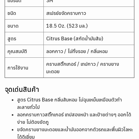
แบรนด์
3M
ชนิด
สเปรย์ขจัดคราบกาว
ขนาด
18.5 Oz. (523 มล.)
สูตร
Citrus Base (สกัดน้ำมันส้ม)
คุณสมบัติ
ลอกกาว / ไม่ทิ้งรอย / กลิ่นหอม
คราบสติ๊กเกอร์ / เทปกาว / คราบยาง
การใช้งาน
มะตอย
จุดเด่นสินค้า
สูตร Citrus Base กลิ่นส้มหอม ไม่ฉุนเหม็นเหมือนตัวทำ
ละลายทั่วไป
ลอกคราบกาวสติ๊กเกอร์ เทปสองหน้า และป้ายต่างๆ ออกได้
ง่าย ไม่ต้องขัดถู
ขจัดคราบยางมะตอยและน้ำมันออกจากตัวรถและพื้นผิวโลหะ
ได้ดีเยี่ยม