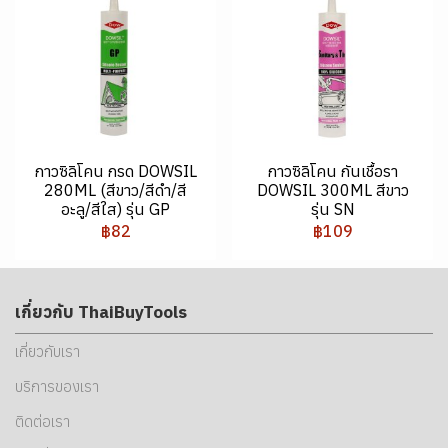
กาวซิลิโคน กรด DOWSIL
กาวซิลิโคน กันเชื้อรา
280ML (สีขาว/สีดำ/สี
DOWSIL 300ML สีขาว
อะลู/สีใส) รุ่น GP
รุ่น SN
฿82
฿109
เกี่ยวกับ ThaiBuyTools
เกี่ยวกับเรา
บริการของเรา
ติดต่อเรา