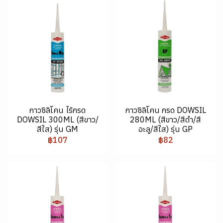
กาวซิลิโคน ไร้กรด
กาวซิลิโคน กรด DOWSIL
DOWSIL 300ML (สีขาว/
280ML (สีขาว/สีดำ/สี
สีใส) รุ่น GM
อะลู/สีใส) รุ่น GP
฿107
฿82