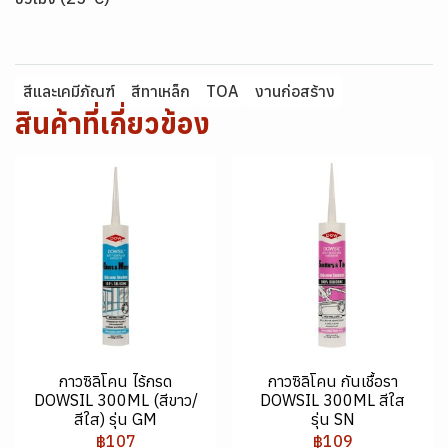
สีและเคมีภัณฑ์
สีทาเหล็ก
TOA
งานก่อสร้าง
สินค้าที่เกี่ยวข้อง
กาวซิลิโคน ไร้กรด
กาวซิลิโคน กันเชื้อรา
DOWSIL 300ML (สีขาว/
DOWSIL 300ML สีใส
สีใส) รุ่น GM
รุ่น SN
฿107
฿109