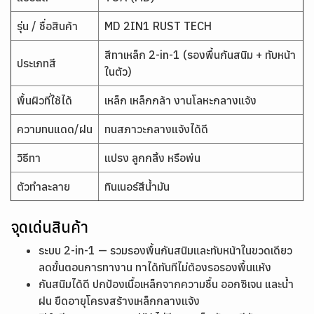
รุ่น / ชื่อสินค้า
MD 2IN1 RUST TECH
สีทาเหล็ก 2-in-1 (รองพื้นกันสนิม + ทับหน้า
ประเภทสี
ในตัว)
พื้นผิวที่ใช้ได้
เหล็ก เหล็กกล้า งานโลหะกลางแจ้ง
ความทนแดด/ฝน
ทนสภาวะกลางแจ้งได้ดี
วิธีทา
แปรง ลูกกลิ้ง หรือพ่น
ตัวทำละลาย
ทินเนอร์สีน้ำมัน
จุดเด่นสินค้า
ระบบ 2-in-1 — รวมรองพื้นกันสนิมและทับหน้าในขวดเดียว
ลดขั้นตอนการทางาน ทาได้ทันทีไม่ต้องรอรองพื้นแห้ง
กันสนิมได้ดี ปกป้องเนื้อเหล็กจากความชื้น ออกซิเจน และน้ำ
ฝน ยืดอายุโครงสร้างเหล็กกลางแจ้ง