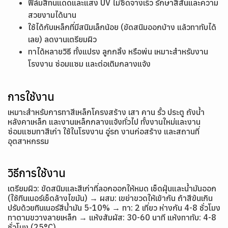
ฟิล์มสีทนแดดและแสง UV ไม่ซีดจางเร็ว รักษาสีสันและความ
สวยงามได้นาน
ใช้ได้กับเหล็กที่มีสนิมเล็กน้อย (ขัดสนิมออกบ้าง แล้วทาทับได้
เลย) ลดงานเตรียมผิว
ทาได้หลายวิธี ทั้งแปรง ลูกกลิ้ง หรือพ่น เหมาะสำหรับงาน
โรงงาน ซ่อมแซม และต่อเติมกลางแจ้ง
การใช้งาน
เหมาะสำหรับการทาสีเหล็กโครงสร้าง เสา คาน รั้ว ประตู ถังน้ำ
หลังคาเหล็ก และงานเหล็กกลางแจ้งทั่วไป ทั้งงานใหม่และงาน
ซ่อมแซมทาสีเก่า ใช้ในโรงงาน อู่รถ งานก่อสร้าง และสถานที่
อุตสาหกรรม
วิธีการใช้งาน
เตรียมผิว: ขัดสนิมและสีเก่าที่ลอกออกให้หมด เช็ดฝุ่นและน้ำมันออก
(ใช้ทินเนอร์เช็ดล้างไขมัน) → ผสม: เขย่าขวดให้เข้ากัน ถ้าสีข้นเกิน
ปรับด้วยทินเนอร์สีน้ำมัน 5-10% → ทา: 2 เที่ยว ห่างกัน 4-8 ชั่วโมง
ทาตามขวางลายเหล็ก → แห้งสัมผัส: 30-60 นาที แห้งทาทับ: 4-8
ชั่วโมง (25°C)