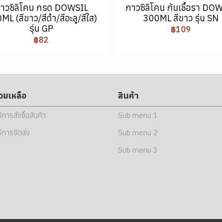
าวซิลิโคน กรด DOWSIL
กาวซิลิโคน กันเชื้อรา DO
ML (สีขาว/สีดำ/สีอะลู/สีใส)
300ML สีขาว รุ่น SN
รุ่น GP
฿109
฿82
่วยเหลือ
สินค้า
ธีการสั่งซื้อสินค้า
Sub menu 1
ธีการจัดส่ง
Sub menu 2
Sub menu 3