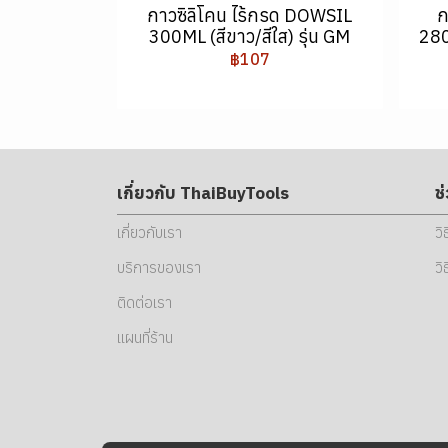
กาวซิลิโคน ไร้กรด DOWSIL
ก
300ML (สีขาว/สีใส) รุ่น GM
280
฿107
เกี่ยวกับ ThaiBuyTools
ช
เกี่ยวกับเรา
วิ
บริการของเรา
วิ
ติดต่อเรา
แผนที่ร้าน