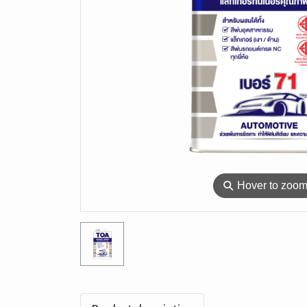
⚲
Hover to zoo