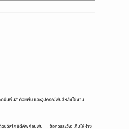
อาดปืนพ่นสี ถ้วยพ่น และอุปกรณ์พ่นสีหลังใช้งาน
วยวิสโคซิตีคัพก่อนพ่น → ข้อควรระวัง: เก็บให้ห่าง