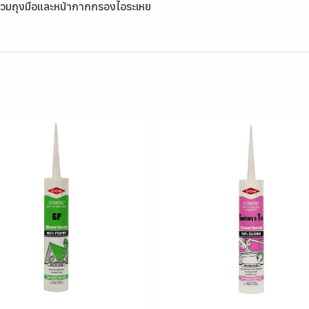
 สวมถุงมือและหน้ากากกรองไอระเหย