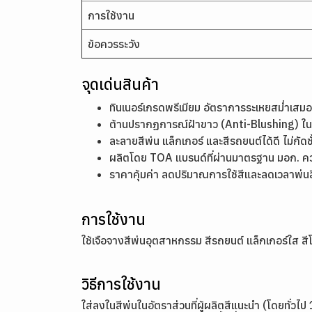
การใช้งาน
ข้อควรระวัง
จุดเด่นสินค้า
ทินเนอร์เกรดพรีเมียม อัตราการระเหยสม่ำเสมอ 
ต้านปรากฏการณ์ฝ้าขาว (Anti-Blushing) ใ
ละลายสีพ่น แล็กเกอร์ และสีรถยนต์ได้ดี ไม่กัดชั
ผลิตโดย TOA แบรนด์ที่ผ่านมาตรฐาน มอก. คว
ราคาคุ้มค่า ลดปริมาณการใช้สีและลดเวลาพ่นสี
การใช้งาน
ใช้เจือจางสีพ่นอุตสาหกรรม สีรถยนต์ แล็กเกอร์ใส สีโ
วิธีการใช้งาน
ใส่ลงในสีพ่นในอัตราส่วนที่ผู้ผลิตสีแนะนำ (โดยทั่