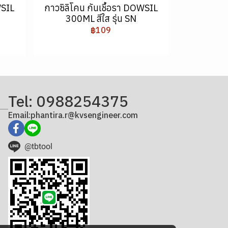
WSIL
กาวซิลิโคน กันเชื้อรา DOWSIL
300ML สีใส รุ่น SN
฿109
Tel: 0988254375
Email:phantira.r@kvsengineer.com
@tbtool