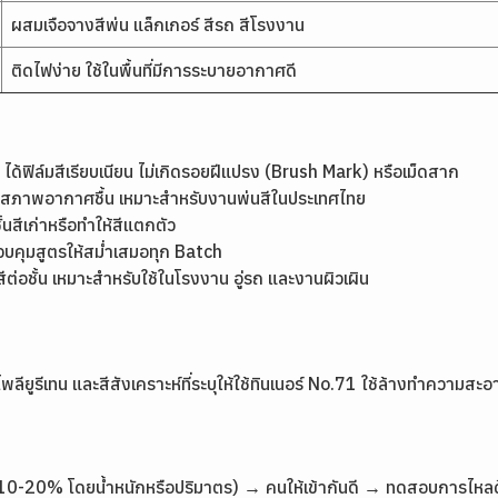
ผสมเจือจางสีพ่น แล็กเกอร์ สีรถ สีโรงงาน
ติดไฟง่าย ใช้ในพื้นที่มีการระบายอากาศดี
ได้ฟิล์มสีเรียบเนียน ไม่เกิดรอยฝีแปรง (Brush Mark) หรือเม็ดสาก
นสภาพอากาศชื้น เหมาะสำหรับงานพ่นสีในประเทศไทย
้นสีเก่าหรือทำให้สีแตกตัว
บคุมสูตรให้สม่ำเสมอทุก Batch
ต่อชั้น เหมาะสำหรับใช้ในโรงงาน อู่รถ และงานผิวเผิน
พลียูรีเทน และสีสังเคราะห์ที่ระบุให้ใช้ทินเนอร์ No.71 ใช้ล้างทำความสะ
วไป 10-20% โดยน้ำหนักหรือปริมาตร) → คนให้เข้ากันดี → ทดสอบการไหลด้