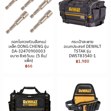
ดอกไขควงหัวบล๊อกแม่
กระเป๋าสะพาย
เหล็ก DONG CHENG รุ่น
อเนกประสงค์ DEWALT
DA-32470900003
TSTAK รุ่น
ขนาด 8x65มม. (5 ชิ้น/
DWST83540-1
แพ็ค)
฿1,980
฿66