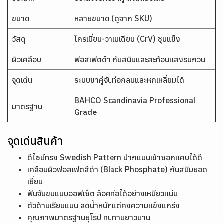
ขนาด
หลายขนาด (ดูจาก SKU)
วัสดุ
โครเมี่ยม-วาเนเดียม (CrV) ชุบแข็ง
ผิวเคลือบ
ฟอสเฟตดำ กันสนิมและสะท้อนแสงรบกวน
จุดเด่น
ระบบขาคู่จับท่อกลมและหกเหลี่ยมได้
BAHCO Scandinavia Professional
มาตรฐาน
Grade
จุดเด่นสินค้า
ดีไซน์ทรง Swedish Pattern ปากแบนเข้าซอกแคบได้ดี
เคลือบผิวฟอสเฟตสีดำ (Black Phosphate) กันสนิมยอด
เยี่ยม
ฟันจับขบแบบออฟเซ็ต ล็อคท่อได้อย่างเหนียวแน่น
ตัวด้ามเรียบแบน ลดน้ำหนักแต่คงความแข็งแกร่ง
คุณภาพมาตรฐานยุโรป ทนทานยาวนาน