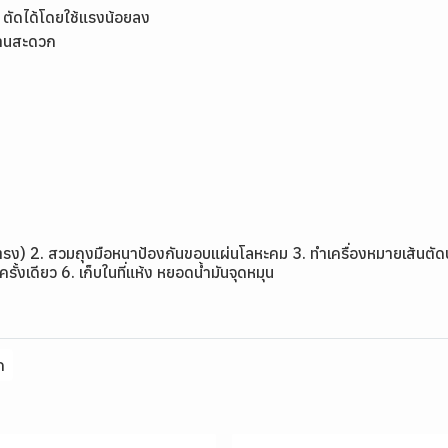
ัดได้โดยใช้แรงน้อยลง
งานสะดวก
ือง=ตรง) 2. สวมถุงมือหนาป้องกันขอบแผ่นโลหะคม 3. ทำเครื่องหมายเส้น
รั้งเดียว 6. เก็บในที่แห้ง หยอดน้ำมันจุดหมุน
ก