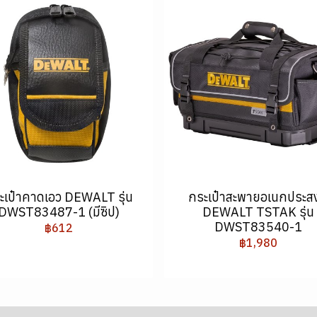
ะเป๋าคาดเอว DEWALT รุ่น
กระเป๋าสะพายอเนกประสง
DWST83487-1 (มีซิป)
DEWALT TSTAK รุ่น
DWST83540-1
฿612
฿1,980