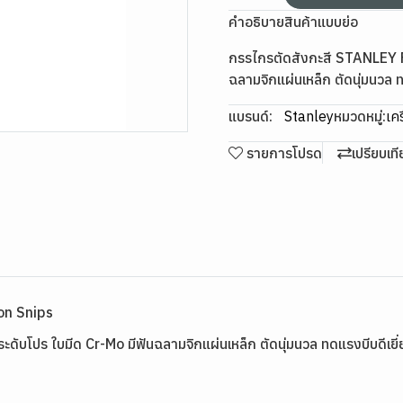
คำอธิบายสินค้าแบบย่อ
กรรไกรตัดสังกะสี STANLEY F
ฉลามจิกแผ่นเหล็ก ตัดนุ่มนวล ท
แบรนด์:
Stanley
หมวดหมู่:
เคร
รายการโปรด
เปรียบเท
on Snips
บโปร ใบมีด Cr-Mo มีฟันฉลามจิกแผ่นเหล็ก ตัดนุ่มนวล ทดแรงบีบดีเยี่