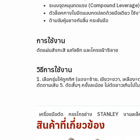
ระบบจุดหมุนทดแรง (Compound Leverage) ต
ตัวล็อคกางใบมีดแบบกดปลดด้วยมือเดียว ใช้
ด้ามจับหุ้มยางกันลื่น กระชับมือ
การใช้งาน
ตัดแผ่นสังกะสี เมทัลชีท และโครงฝ้าซีลาย
วิธีการใช้งาน
1. เลือกรุ่นให้ถูกทิศ (แดง=ซ้าย, เขียว=ขวา, เหล
ตัดตามเส้น 5. ตัดสั้นๆ ครั้งละน้อย ไม่ตัดยาวเกินไปในค
เครื่องมือตัด
กรรไกรช่าง
STANLEY
งานเหล็
สินค้าที่เกี่ยวข้อง