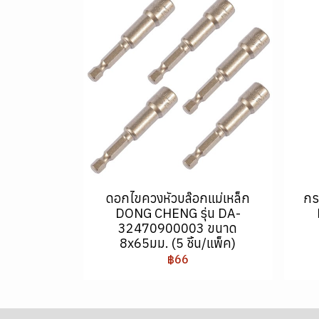
ดอกไขควงหัวบล๊อกแม่เหล็ก
กร
DONG CHENG รุ่น DA-
32470900003 ขนาด
8x65มม. (5 ชิ้น/แพ็ค)
฿66