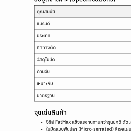
คุณสมบัติ
แบรนด์
ประเภท
ทิศทางตัด
วัสดุใบมีด
ด้ามจับ
เหมาะกับ
มาตรฐาน
จุดเด่นสินค้า
ซีรีส์ FatMax แข็งแรงทนทานกว่ารุ่นปกติ ตัด
ใบมีดแบบฟันปลา (Micro-serrated) ล็อคแผ่นเห