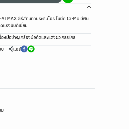
ATMAX ซีรีส์ทนทานระดับโปร ใบมีด Cr-Mo มีฟัน
ดแรงบีบดีเยี่ยม
ื่องมือช่าง
,
เครื่องมือตัดและแต่งผิว
,
กรรไกร
ียบ
แชร์
ยม