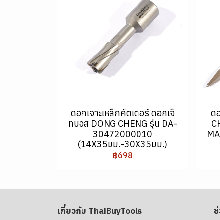
ดอกเจาะเหล็กคัตเตอร์ ดอกเจ็
ด
ทบอส DONG CHENG รุ่น DA-
C
30472000010
MA
(14X35มม.-30X35มม.)
฿698
เกี่ยวกับ ThaiBuyTools
ช