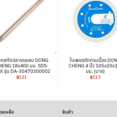
อกสกัดปลายแหลม DONG
ใบเพชรตัดกระเบื้อง DO
HENG 18x400 มม. SDS-
CHENG 4 นิ้ว 105x20x
X รุ่น DA-30470300002
มม. (บาง)
฿121
฿113
่วยเหลือ
สินค้า