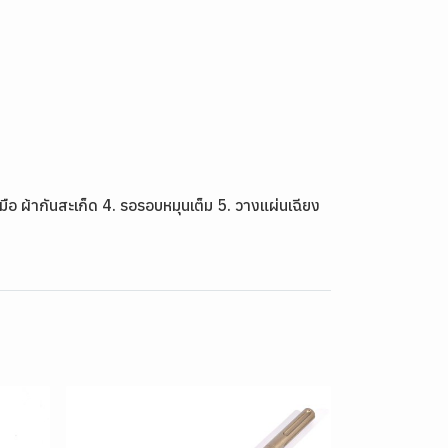
อ ผ้ากันสะเก็ด 4. รอรอบหมุนเต็ม 5. วางแผ่นเฉียง