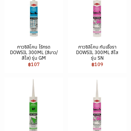
กาวซิลิโคน ไร้กรด
กาวซิลิโคน กันเชื้อรา
DOWSIL 300ML (สีขาว/
DOWSIL 300ML สีใส
สีใส) รุ่น GM
รุ่น SN
฿107
฿109