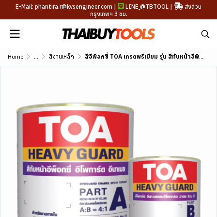
E-Mail: phantira.r@kvsengineer.com |
LINE
@TBTOOL
|
ส่งด่วน
กรุงเทพฯ 3 ชม.
Home
...
สีงานเหล็ก
สีอีพ็อกซี่ TOA เกรดพรีเมียม รุ่น สีทับหน้าอีพ็อกซี่ 2 ส่วน งานภายใน Epoguard Enamel TOA