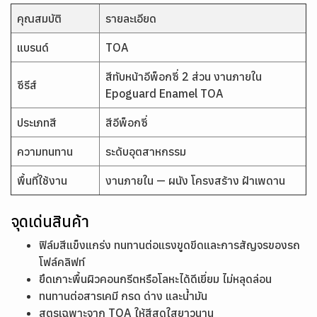
คุณสมบัติ
รายละเอียด
แบรนด์
TOA
สีทับหน้าอีพ็อกซี่ 2 ส่วน งานภายใน
ซีรีส์
Epoguard Enamel TOA
ประเภทสี
สีอีพ็อกซี่
ความทนทาน
ระดับอุตสาหกรรม
พื้นที่ใช้งาน
งานภายใน — ผนัง โครงสร้าง ฝ้าเพดาน
จุดเด่นสินค้า
ฟิล์มสีแข็งแกร่ง ทนทานต่อแรงขูดขีดและการสัญจรของรถ
โฟล์คลิฟท์
ยึดเกาะพื้นผิวคอนกรีตหรือโลหะได้ดีเยี่ยม ไม่หลุดล่อน
ทนทานต่อสารเคมี กรด ด่าง และน้ำมัน
สูตรเฉพาะจาก TOA ให้สีสดใสยาวนาน