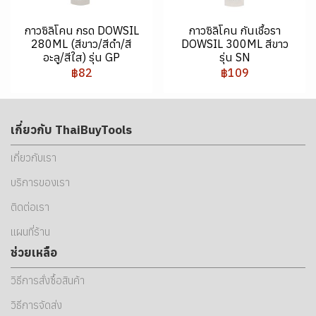
กาวซิลิโคน กรด DOWSIL
กาวซิลิโคน กันเชื้อรา
280ML (สีขาว/สีดำ/สี
DOWSIL 300ML สีขาว
อะลู/สีใส) รุ่น GP
รุ่น SN
฿82
฿109
เกี่ยวกับ ThaiBuyTools
เกี่ยวกับเรา
บริการของเรา
ติดต่อเรา
แผนที่ร้าน
ช่วยเหลือ
วิธีการสั่งซื้อสินค้า
วิธีการจัดส่ง