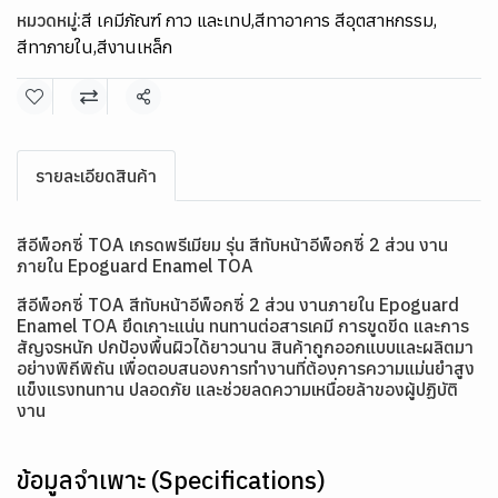
หมวดหมู่:
สี เคมีภัณฑ์ กาว และเทป
,
สีทาอาคาร สีอุตสาหกรรม
,
สีทาภายใน
,
สีงานเหล็ก
แชร์
รายละเอียดสินค้า
สีอีพ็อกซี่ TOA เกรดพรีเมียม รุ่น สีทับหน้าอีพ็อกซี่ 2 ส่วน งาน
ภายใน Epoguard Enamel TOA
สีอีพ็อกซี่ TOA สีทับหน้าอีพ็อกซี่ 2 ส่วน งานภายใน Epoguard
Enamel TOA ยึดเกาะแน่น ทนทานต่อสารเคมี การขูดขีด และการ
สัญจรหนัก ปกป้องพื้นผิวได้ยาวนาน สินค้าถูกออกแบบและผลิตมา
อย่างพิถีพิถัน เพื่อตอบสนองการทำงานที่ต้องการความแม่นยำสูง
แข็งแรงทนทาน ปลอดภัย และช่วยลดความเหนื่อยล้าของผู้ปฏิบัติ
งาน
ข้อมูลจำเพาะ (Specifications)