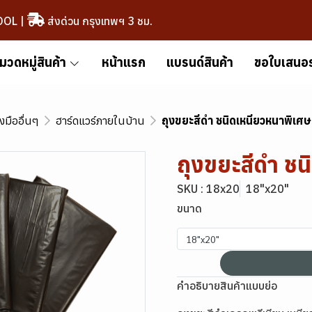
OOL
|
ส่งด่วน กรุงเทพฯ 3 ชม.
มวดหมู่สินค้า
หน้าแรก
แบรนด์สินค้า
ขอใบเสนอ
องมืออื่นๆ
ฮาร์ดแวร์ภายในบ้าน
ถุงขยะสีดำ ชนิดเหนียวหนาพิเศษ
ถุงขยะสีดำ ชน
SKU : 18x20
18"x20"
ขนาด
18"x20"
คำอธิบายสินค้าแบบย่อ