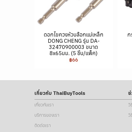
ดอกไขควงหัวบล๊อกแม่เหล็ก
ก
DONG CHENG รุ่น DA-
32470900003 ขนาด
8x65มม. (5 ชิ้น/แพ็ค)
฿66
เกี่ยวกับ ThaiBuyTools
ช
เกี่ยวกับเรา
วิ
บริการของเรา
วิ
ติดต่อเรา