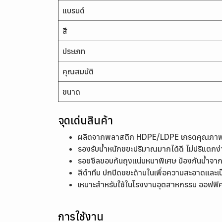
แบรนด์
สี
ประเภท
คุณสมบัติ
ขนาด
จุดเด่นสินค้า
ผลิตจากพลาสติก HDPE/LDPE เกรดคุณภาพ เนื
รองรับน้ำหนักขยะปริมาณมากได้ดี ไม่ปริแตกง่า
รอยซีลขอบก้นถุงแน่นหนาพิเศษ ป้องกันน้ำจากข
สีดำทึบ ปกปิดขยะด้านในเพื่อความสะอาดและเป็
เหมาะสำหรับใช้ในโรงงานอุตสาหกรรม ออฟฟิศ 
การใช้งาน