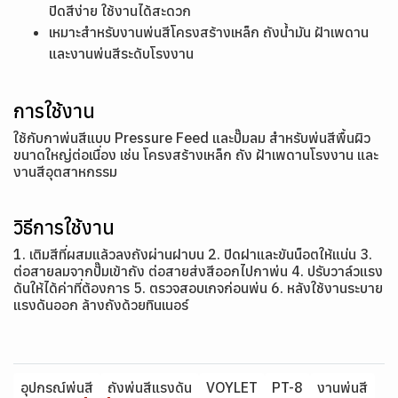
ปิดสีง่าย ใช้งานได้สะดวก
เหมาะสำหรับงานพ่นสีโครงสร้างเหล็ก ถังน้ำมัน ฝ้าเพดาน
และงานพ่นสีระดับโรงงาน
การใช้งาน
ใช้กับกาพ่นสีแบบ Pressure Feed และปั๊มลม สำหรับพ่นสีพื้นผิว
ขนาดใหญ่ต่อเนื่อง เช่น โครงสร้างเหล็ก ถัง ฝ้าเพดานโรงงาน และ
งานสีอุตสาหกรรม
วิธีการใช้งาน
1. เติมสีที่ผสมแล้วลงถังผ่านฝาบน 2. ปิดฝาและขันน็อตให้แน่น 3.
ต่อสายลมจากปั๊มเข้าถัง ต่อสายส่งสีออกไปกาพ่น 4. ปรับวาล์วแรง
ดันให้ได้ค่าที่ต้องการ 5. ตรวจสอบเกจก่อนพ่น 6. หลังใช้งานระบาย
แรงดันออก ล้างถังด้วยทินเนอร์
อุปกรณ์พ่นสี
ถังพ่นสีแรงดัน
VOYLET
PT-8
งานพ่นสี