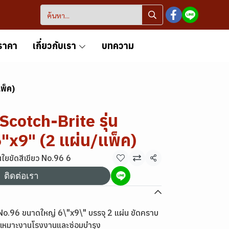
ราคา
เกี่ยวกับเรา
บทความ
พ็ค)
Scotch-Brite รุ่น
"x9" (2 แผ่น/แพ็ค)
นใยขัดสีเขียว No.96 6
แชร์
ติดต่อเรา
No.96 ขนาดใหญ่ 6\"x9\" บรรจุ 2 แผ่น ขัดคราบ
น เหมาะงานโรงงานและซ่อมบำรุง