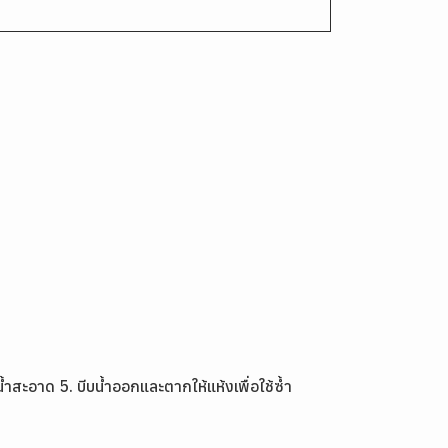
้ำสะอาด 5. บีบน้ำออกและตากให้แห้งเพื่อใช้ซ้ำ