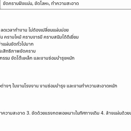
ขัดคราบฝังแน่น, ขัดโลหะ, ทำความสะอาด
ลดเวลาทำงาน ไม่ต้องเปลี่ยนแผ่นบ่อย
 คราบไหม้ คราบจารบี คราบสนิมได้ดีเยี่ยม
่าแผ่นขัดทั่วไปมาก
มประสิทธิภาพขัดคราบ
กรรม ขัดโต๊ะเหล็ก และงานซ่อมบำรุงหนัก
ผิวต่างๆ ในงานโรงงาน งานซ่อมบำรุง และงานทำความสะอาดหนัก
ำยาทำความสะอาด 3. ขัดด้วยแรงกดพอเหมาะในทิศทางเดิม 4. ล้างแผ่นด้วยน