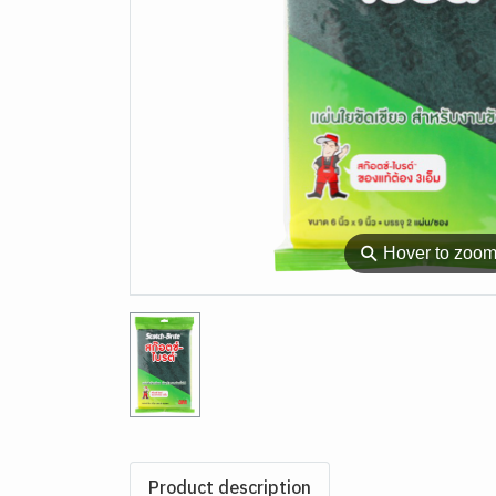
⚲
Hover to zoo
Product description