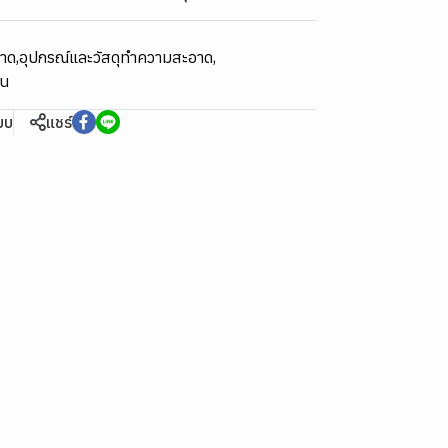
อาด
,
อุปกรณ์และวัสดุทำความสะอาด
,
วน
ียบ
แชร์