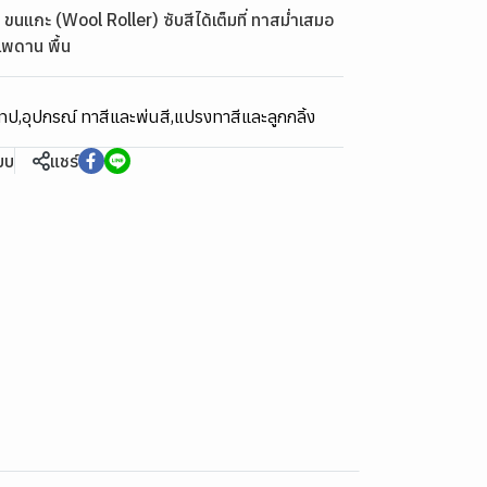
ขนแกะ (Wool Roller) ซับสีได้เต็มที่ ทาสม่ำเสมอ
 เพดาน พื้น
เทป
,
อุปกรณ์ ทาสีและพ่นสี
,
แปรงทาสีและลูกกลิ้ง
ียบ
แชร์