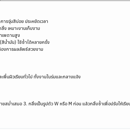
ดการจุ่มสีบ่อย ประหยัดเวลา
กลิ้ง เหมาะงานเก็บงาม
อทาเพดานสูง
สีน้ำมัน) ใช้ซ้ำได้หลายครั้ง
่ต้องการผลลัพธ์สวยงาม
ละพื้นผิวเรียบทั่วไป ทั้งงานในร่มและกลางแจ้ง
จายสม่ำเสมอ 3. กลิ้งเป็นรูปตัว W หรือ M ก่อน แล้วกลิ้งซ้ำเพื่อปรับให้เ