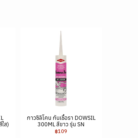
IL
กาวซิลิโคน กันเชื้อรา DOWSIL
ีใส)
300ML สีขาว รุ่น SN
฿109