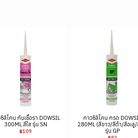
ซิลิโคน กันเชื้อรา DOWSIL
กาวซิลิโคน กรด DOWS
300ML สีใส รุ่น SN
280ML (สีขาว/สีดำ/สีอะลู/ส
รุ่น GP
฿109
฿82