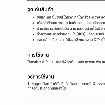
จุดเด่นสินค้า
ขนแกะแท้ ซึมซับสีได้มาก ทาได้ครั้งละกว้าง ล
ให้ผิวสีเรียบสม่ำเสมอ ไม่เห็นรอยแปรงหรือรอย
ด้ามจับยาว จับถนัดมือ สามารถต่อด้ามได้เพื่
ทำความสะอาดง่ายด้วยน้ำ (สีน้ำ) หรือทินเนอร์ (
เหมาะสำหรับช่างทาสีมืออาชีพและงาน DIY ที
การใช้งาน
ใช้ทาสีน้ำ สีน้ำมัน และสีอีพ็อกซีบนผนัง เพดาน พื้น แ
วิธีการใช้งาน
1. ชุบลูกกลิ้งในสีให้ทั่ว 2. รีดสีออกบนถาดสีเพื่อกระ
ทำความสะอาดทันทีหลังใช้