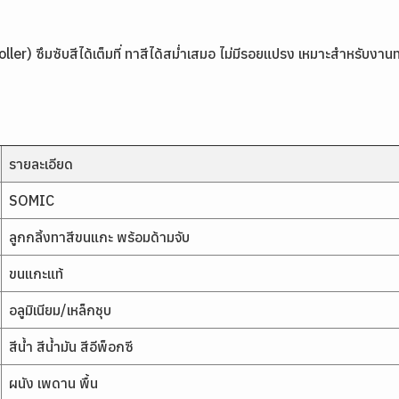
) ซึมซับสีได้เต็มที่ ทาสีได้สม่ำเสมอ ไม่มีรอยแปรง เหมาะสำหรับงานทา
รายละเอียด
SOMIC
ลูกกลิ้งทาสีขนแกะ พร้อมด้ามจับ
ขนแกะแท้
อลูมิเนียม/เหล็กชุบ
สีน้ำ สีน้ำมัน สีอีพ็อกซี
ผนัง เพดาน พื้น