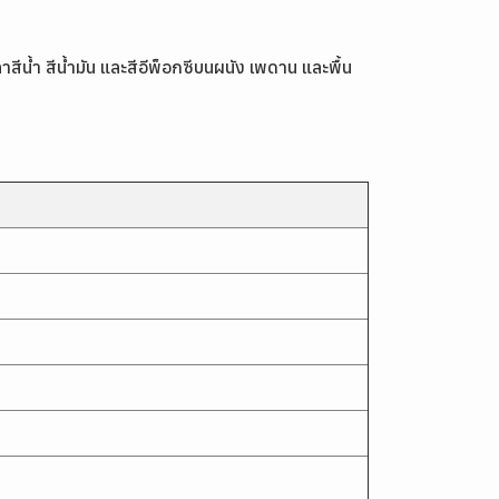
สีน้ำ สีน้ำมัน และสีอีพ็อกซีบนผนัง เพดาน และพื้น