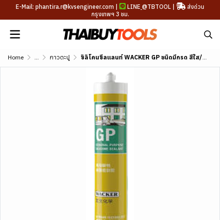
E-Mail: phantira.r@kvsengineer.com |
LINE
@TBTOOL
|
ส่งด่วน
กรุงเทพฯ 3 ชม.
Home
...
กาวตะปู
ซิลิโคนซีลแลนท์ WACKER GP ชนิดมีกรด สีใส/ขาว/ดำ