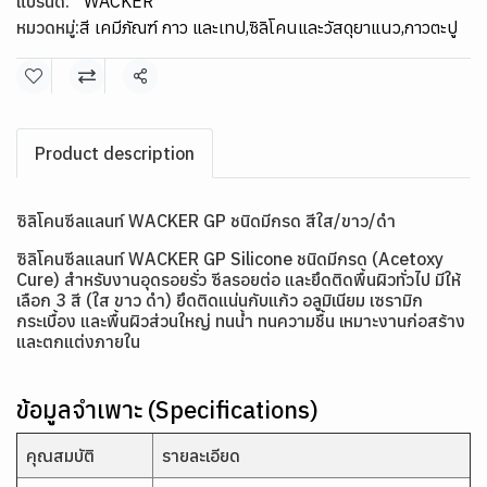
แบรนด์:
WACKER
หมวดหมู่:
สี เคมีภัณฑ์ กาว และเทป
,
ซิลิโคนและวัสดุยาแนว
,
กาวตะปู
แชร์
Product description
ซิลิโคนซีลแลนท์ WACKER GP ชนิดมีกรด สีใส/ขาว/ดำ
ซิลิโคนซีลแลนท์ WACKER GP Silicone ชนิดมีกรด (Acetoxy
Cure) สำหรับงานอุดรอยรั่ว ซีลรอยต่อ และยึดติดพื้นผิวทั่วไป มีให้
เลือก 3 สี (ใส ขาว ดำ) ยึดติดแน่นกับแก้ว อลูมิเนียม เซรามิก
กระเบื้อง และพื้นผิวส่วนใหญ่ ทนน้ำ ทนความชื้น เหมาะงานก่อสร้าง
และตกแต่งภายใน
ข้อมูลจำเพาะ (Specifications)
คุณสมบัติ
รายละเอียด