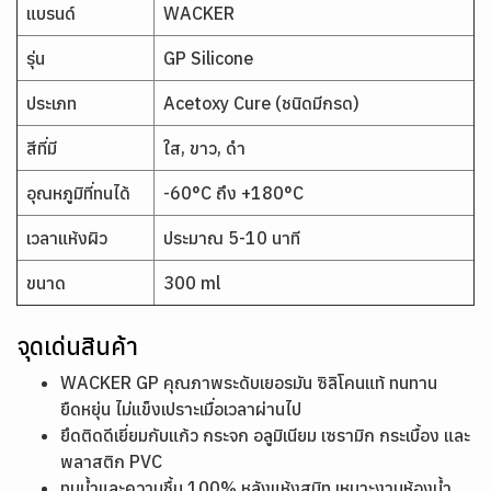
แบรนด์
WACKER
รุ่น
GP Silicone
ประเภท
Acetoxy Cure (ชนิดมีกรด)
สีที่มี
ใส, ขาว, ดำ
อุณหภูมิที่ทนได้
-60°C ถึง +180°C
เวลาแห้งผิว
ประมาณ 5-10 นาที
ขนาด
300 ml
จุดเด่นสินค้า
WACKER GP คุณภาพระดับเยอรมัน ซิลิโคนแท้ ทนทาน
ยืดหยุ่น ไม่แข็งเปราะเมื่อเวลาผ่านไป
ยึดติดดีเยี่ยมกับแก้ว กระจก อลูมิเนียม เซรามิก กระเบื้อง และ
พลาสติก PVC
ทนน้ำและความชื้น 100% หลังแห้งสนิท เหมาะงานห้องน้ำ