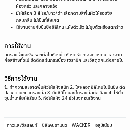
ห้องครัว และกลางแจ้ง
มีให้เลือก 3 สี ใส/ขาว/ดำ เลือกตามสีพื้นผิวให้รอยซีล
กลมกลืน ไม่เป็นที่สังเกต
ใช้งานง่ายกับปืนยิงซิลิโคน แห้งตัวเร็ว ไม่ยุบตัวหรือแตกร้าว
การใช้งาน
อุดรอยรั่วและซีลรอยต่อในห้องน้ำ ห้องครัว กระจก วงกบ และงาน
ก่อสร้างทั่วไป ยึดติดแผ่นกระเบื้อง เซรามิก และวัสดุตกแต่งภายใน
วิธีการใช้งาน
1. ทำความสะอาดพื้นผิวให้แห้งสนิท 2. ใส่หลอดซิลิโคนในปืนยิง ตัด
ปลายตามขนาดรอยต่อ 3. บีบซิลิโคนลงในรอยต่อต่อเนื่อง 4. ใช้นิ้ว
ชุบน้ำเกลี่ยให้เรียบ 5. ทิ้งให้แห้ง 24 ชั่วโมงก่อนใช้งาน
กาวและซีลแลนท์
ซิลิโคนยาแนว
WACKER
อลูมิเนียม