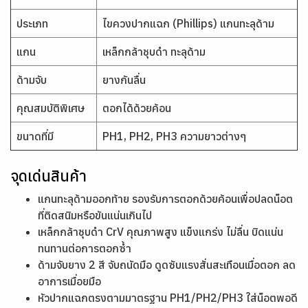
ประเภท
ไขควงปากแฉก (Phillips) แกนทะลุด้าม
แกน
เหล็กกล้าชุบดำ ทะลุด้าม
ด้ามจับ
ยางกันลื่น
คุณสมบัติพิเศษ
ตอกได้ด้วยค้อน
ขนาดที่มี
PH1, PH2, PH3 ความยาวต่างๆ
จุดเด่นสินค้า
แกนทะลุด้ามออกท้าย รองรับการตอกด้วยค้อนเพื่อปลดน็อต
ที่ติดสนิมหรือขันแน่นเกินไป
เหล็กกล้าชุบดำ CrV คุณภาพสูง แข็งแกร่ง ไม่ลื่น บิดแน่น
ทนทานต่อการตอกซ้ำ
ด้ามจับยาง 2 สี จับถนัดมือ ดูดซับแรงสั่นสะเทือนเมื่อตอก ลด
อาการเมื่อยมือ
หัวปากแฉกตรงตามมาตรฐาน PH1/PH2/PH3 ใส่น็อตพอดี