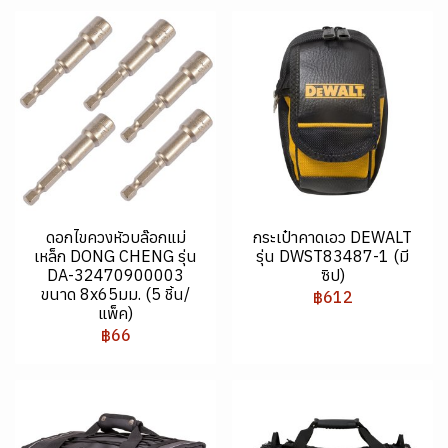
ดอกไขควงหัวบล๊อกแม่
กระเป๋าคาดเอว DEWALT
เหล็ก DONG CHENG รุ่น
รุ่น DWST83487-1 (มี
DA-32470900003
ซิป)
ขนาด 8x65มม. (5 ชิ้น/
฿612
แพ็ค)
฿66