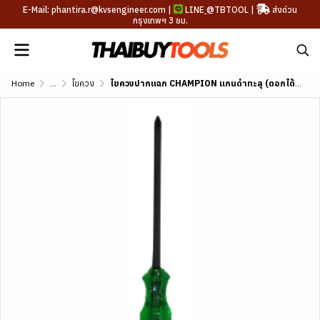
E-Mail: phantira.r@kvsengineer.com |
LINE
@TBTOOL
|
ส่งด่วน
กรุงเทพฯ 3 ชม.
Home
...
ไขควง
ไขควงปากแฉก CHAMPION แกนดำทะลุ (ตอกได้) มีหลายขนาด