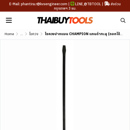
E-Mail: phantira.r@kvsengineer.com |
LINE
@TBTOOL
|
ส่งด่วน
กรุงเทพฯ 3 ชม.
Home
...
ไขควง
ไขควงปากแบน CHAMPION แกนดำทะลุ (ตอกได้) มีหลายขนาด