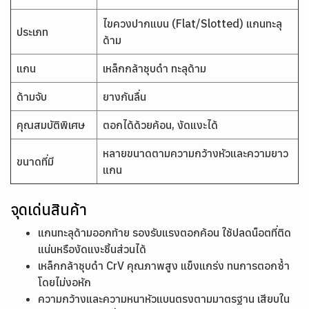
ไขควงปากแบน (Flat/Slotted) แกนทะลุ
ประเภท
ด้าม
แกน
เหล็กกล้าชุบดำ ทะลุด้าม
ด้ามจับ
ยางกันลื่น
คุณสมบัติพิเศษ
ตอกได้ด้วยค้อน, งัดแงะได้
หลายขนาดตามความกว้างหัวและความยาว
ขนาดที่มี
แกน
จุดเด่นสินค้า
แกนทะลุด้ามออกท้าย รองรับแรงตอกค้อน ใช้ปลดน็อตที่ติด
แน่นหรืองัดแงะชิ้นส่วนได้
เหล็กกล้าชุบดำ CrV คุณภาพสูง แข็งแกร่ง ทนการตอกซ้ำ
โดยไม่งอหัก
ความกว้างและความหนาหัวแบนตรงตามมาตรฐาน เสียบใน