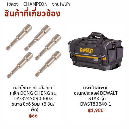
ไขควง
CHAMPION
งานไฟฟ้า
สินค้าที่เกี่ยวข้อง
ดอกไขควงหัวบล๊อกแม่
กระเป๋าสะพาย
เหล็ก DONG CHENG รุ่น
อเนกประสงค์ DEWALT
DA-32470900003
TSTAK รุ่น
ขนาด 8x65มม. (5 ชิ้น/
DWST83540-1
แพ็ค)
฿1,980
฿66