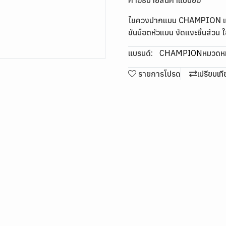
คำอธิบายสินค้าแบบย่อ
ไขควงปากแบน CHAMPION แกนด
ขันน็อตหัวแบน งัดแงะชิ้นส่วน 
แบรนด์:
CHAMPION
หมวดหมู
รายการโปรด
เปรียบเท