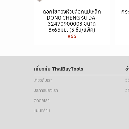
ดอกไขควงหัวบล๊อกแม่เหล็ก
กระ
DONG CHENG รุ่น DA-
32470900003 ขนาด
8x65มม. (5 ชิ้น/แพ็ค)
฿66
เกี่ยวกับ ThaiBuyTools
ช
เกี่ยวกับเรา
วิ
บริการของเรา
วิ
ติดต่อเรา
แผนที่ร้าน