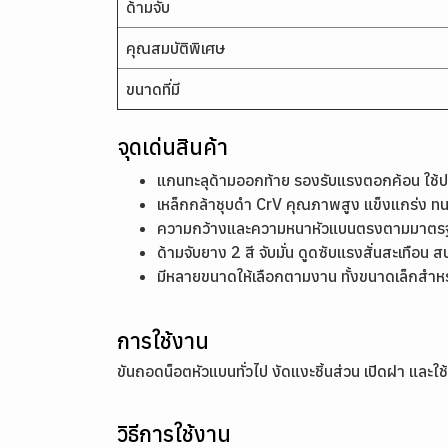
ด้ามจับ
คุณสมบัติพิเศษ
ขนาดที่มี
จุดเด่นสินค้า
แกนทะลุด้ามออกท้าย รองรับแรงตอกค้อน ใช้ปลด
เหล็กกล้าชุบดำ CrV คุณภาพสูง แข็งแกร่ง ท
ความกว้างและความหนาหัวแบนตรงตามมาตรฐาน 
ด้ามจับยาง 2 สี จับมั่น ดูดซับแรงสั่นสะเทือน
มีหลายขนาดให้เลือกตามงาน ทั้งขนาดเล็กสำ
การใช้งาน
ขันถอดน็อตหัวแบนทั่วไป งัดแงะชิ้นส่วน เปิดฝา แล
วิธีการใช้งาน