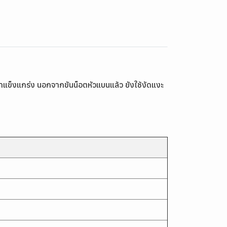
็งแกร่ง นอกจากขันน็อตหัวแบนแล้ว ยังใช้งัดแงะ