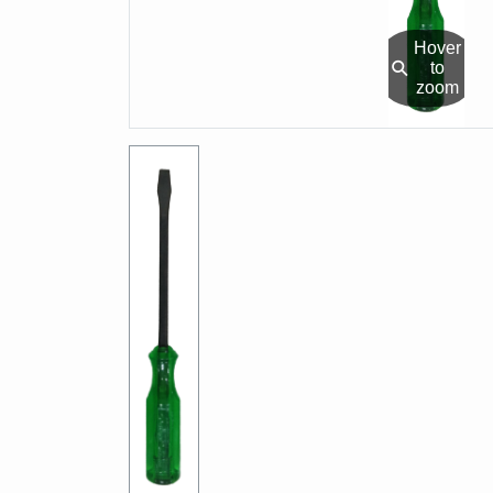
Hover
⚲
to
zoom