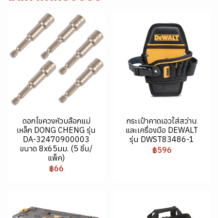
ดอกไขควงหัวบล๊อกแม่
กระเป๋าคาดเอวใส่สว่าน
เหล็ก DONG CHENG รุ่น
และเครื่องมือ DEWALT
DA-32470900003
รุ่น DWST83486-1
ขนาด 8x65มม. (5 ชิ้น/
฿596
แพ็ค)
฿66